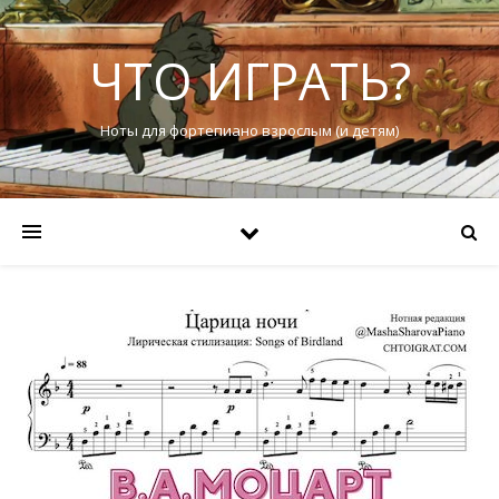
ЧТО ИГРАТЬ?
Ноты для фортепиано взрослым (и детям)