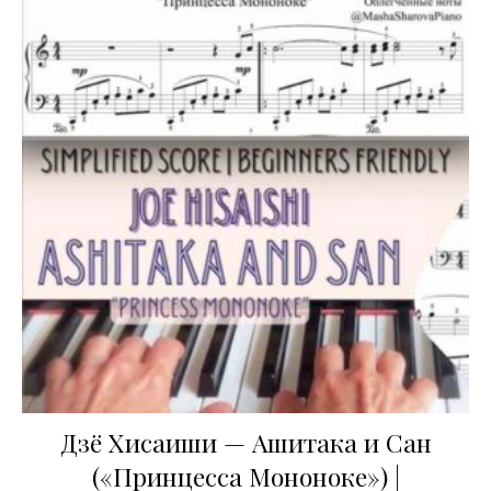
Дзё Хисаиши — Ашитака и Сан
(«Принцесса Мононоке») |