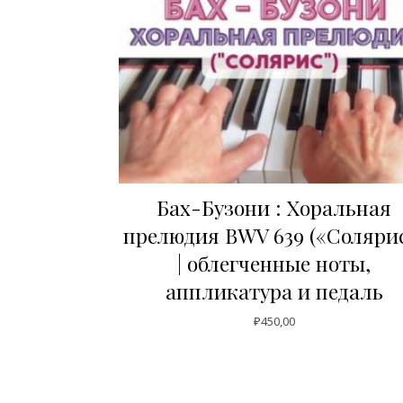
Бах-Бузони : Хоральная
прелюдия BWV 639 («Соляри
| облегченные ноты,
аппликатура и педаль
₽
450,00