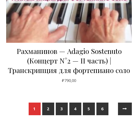
Рахманинов — Adagio Sostenuto
(Концерт N°2 — II часть) |
Транскрипция для фортепиано соло
₽
790,00
1
2
3
4
5
6
→