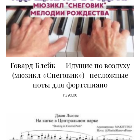
Говард Блейк — Идущие по воздуху
(мюзикл «Снеговик») | несложные
ноты для фортепиано
₽
390,00