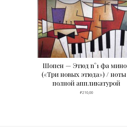
Шопен — Этюд n°1 фа мино
(«Три новых этюда») / ноты
полной аппликатурой
₽
210,00