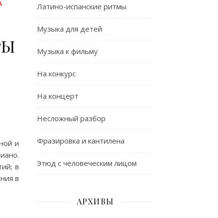
А
Латино-испанские ритмы
Музыка для детей
РЫ
Музыка к фильму
На конкурс
На концерт
Несложный разбор
Фразировка и кантилена
ной и
иано.
Этюд с человеческим лицом
ий; в
ния в
АРХИВЫ