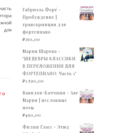
часть
Габриэль Форé -
итора
Пробуждение |
ожной
транскрипция для
ы для
фортепиано
₽
250,00
Мария Шарова -
"ШЕДЕВРЫ КЛАССИКИ
В ПЕРЕЛОЖЕНИИ ДЛЯ
ФОРТЕПИАНО: Часть 1"
₽
1.590,00
Вавилов-Каччини - Аве
ГО
Мария | несложные
ноты
₽
490,00
Филип Гласс - Этюд