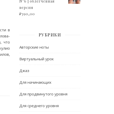
N°6 | облегченная
версия
₽
390,00
сти в
РУБРИКИ
лова-
, что
Авторские ноты
жулио
илов,
Виртуальный урок
Джаз
Для начинающих
Для продвинутого уровня
Для среднего уровня