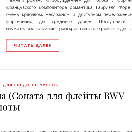
Нежный романс «Пробуждение» для голоса и форте
французского композитора романтика Габриэля Фор
очень красивом, несложном и доступном переложени
фортепиано, для среднего уровня. Послушайте 
изумительно красивые транскрипции этого романса для…
ЧИТАТЬ ДАЛЕЕ
,
ДЛЯ СРЕДНЕГО УРОВНЯ
а (Соната для флейты BWV
 ноты
аптированные для начинающих (пост-начального уро