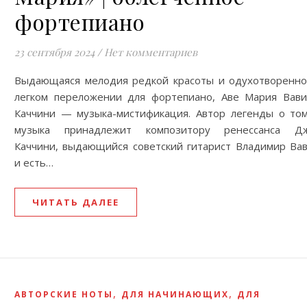
фортепиано
23 сентября 2024
/
Нет комментариев
Выдающаяся мелодия редкой красоты и одухотворенно
легком переложении для фортепиано, Аве Мария Вави
Каччини — музыка-мистификация. Aвтор легенды о том
музыка принадлежит композитору ренессанса Д
Каччини, выдающийся советский гитарист Владимир Вав
и есть…
ЧИТАТЬ ДАЛЕЕ
,
,
АВТОРСКИЕ НОТЫ
ДЛЯ НАЧИНАЮЩИХ
ДЛЯ