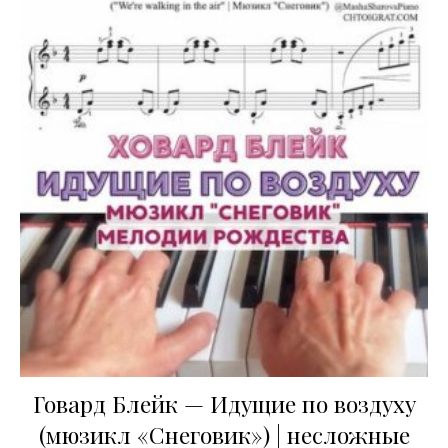
Говард Блейк — Идущие по воздуху
(мюзикл «Снеговик») | несложные