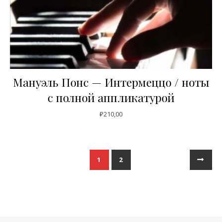
Мануэль Понс — Интермеццо / ноты
с полной аппликатурой
₽
210,00
1
2
→