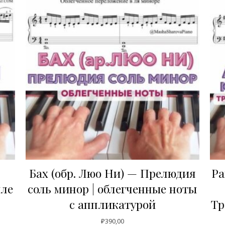
Бах (обр. Люо Ни) — Прелюдия
Ра
иле
соль минор | облегченные ноты
с аппликатурой
Тр
₽
390,00