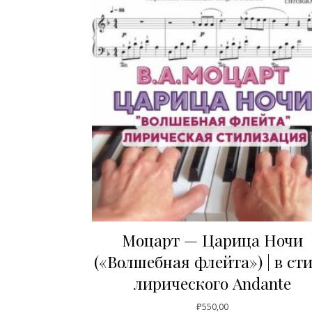
Моцарт — Царица Ночи
(«Волшебная флейта») | в ст
лирического Andante
₽
550,00