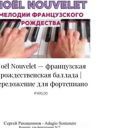
oël Nouvelet — французская
рождественская баллада |
ереложение для фортепиано
₽
490,00