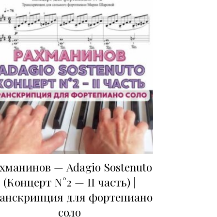
хманинов — Adagio Sostenuto
(Концерт N°2 — II часть) |
анскрипция для фортепиано
соло