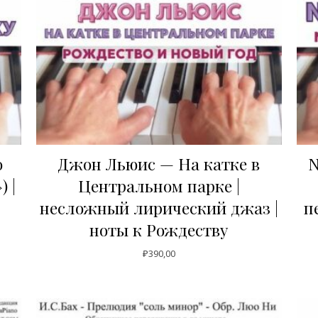
о
Джон Льюис — На катке в
N
 |
Центральном парке |
несложный лирический джаз |
п
ноты к Рождеству
₽
390,00