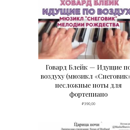
Говард Блейк — Идущие п
воздуху (мюзикл «Снеговик»)
несложные ноты для
фортепиано
₽
390,00