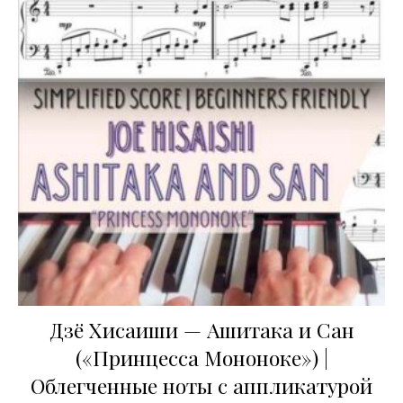
Дзё Хисаиши — Ашитака и Сан
(«Принцесса Мононоке») |
Облегченные ноты с аппликатурой