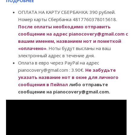
ПОДРОБНЕЕ
ОПЛАТА НА КАРТУ СБЕРБАНКА: 390 рублей.
Номер карты Сбербанка 4817760378015618.
После оплаты необходимо отправить
сообщение на адрес pianocovery@gmail.com с
вашим именем, названием нот и пометкой
«оплачено»
. Ноты будут высланы на ваш
электронный адрес в течение дня.
Оплата в евро через PayPal на адрес
pianocovery@gmail.com : 3.90€.
Не забудьте
указать название нот в окне для личного
сообщения в Пейпал
либо отправьте
сообщение на pianocovery@gmail.com.