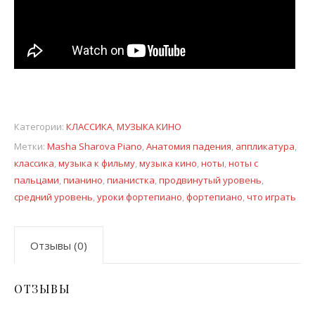
Категории:
КЛАССИКА
,
МУЗЫКА КИНО
Метки:
Masha Sharova Piano
,
Анатомия падения
,
аппликатура
,
классика
,
музыка к фильму
,
музыка кино
,
ноты
,
ноты с
пальцами
,
пианино
,
пианистка
,
продвинутый уровень
,
средний уровень
,
уроки фортепиано
,
фортепиано
,
что играть
Отзывы (0)
ОТЗЫВЫ