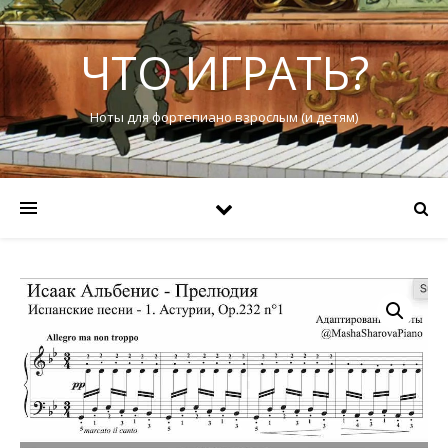
ЧТО ИГРАТЬ?
Ноты для фортепиано взрослым (и детям)