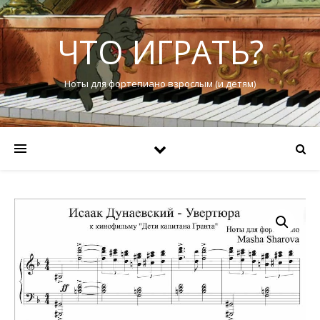
ЧТО ИГРАТЬ?
Ноты для фортепиано взрослым (и детям)