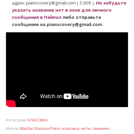
адрес pianocovery@gmail.com ( 5.90€ ).
Не забудьте
указать название нот в окне для личного
сообщения в Пейпал
либо отправьте
сообщение на pianocovery@gmail.com.
Категория:
КЛАССИКА
Метки:
Masha Sharova Piano
,
классика
,
ноты
,
пианино
,