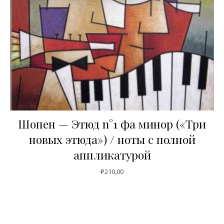
Шопен — Этюд n°1 фа минор («Три
новых этюда») / ноты с полной
аппликатурой
₽
210,00