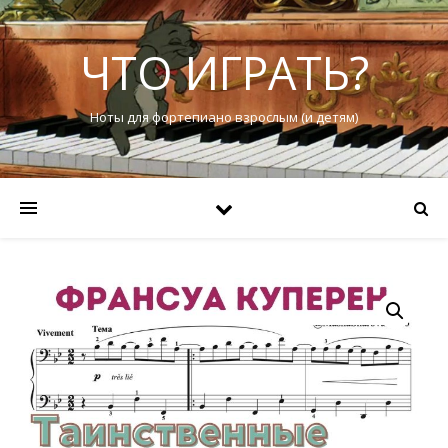
ЧТО ИГРАТЬ?
Ноты для фортепиано взрослым (и детям)