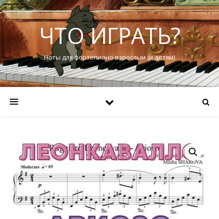
ЧТО ИГРАТЬ?
Ноты для фортепиано взрослым (и детям)