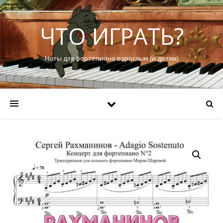
ЧТО ИГРАТЬ?
Ноты для фортепиано взрослым (и детям)