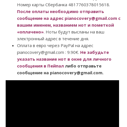
Номер карты Сбербанка 4817760378015618.
После оплаты необходимо отправить
сообщение на адрес pianocovery@gmail.com с
вашим именем, названием нот и пометкой
«оплачено»
. Ноты будут высланы на ваш
электронный адрес в течение дня.
Оплата в евро через PayPal на адрес
pianocovery@gmail.com : 9.90€.
Не забудьте
указать название нот в окне для личного
сообщения в Пейпал
либо отправьте
сообщение на pianocovery@gmail.com.