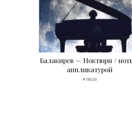
Балакирев — Ноктюрн / нот
аппликатурой
₽
180,00