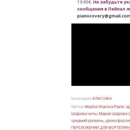
19.90€.
Не забудьте ук
сообщения в Пейпал
л
pianocovery@gmail.com
Категория:
КЛАССИКА
Метки:
Masha Sharova Piano
,
а
Шарова ноты
,
Мария Шарова 
средний уровень
,
уроки форте
ПЕРЕЛОЖЕНИИ ДЛЯ ФОРТЕПИА