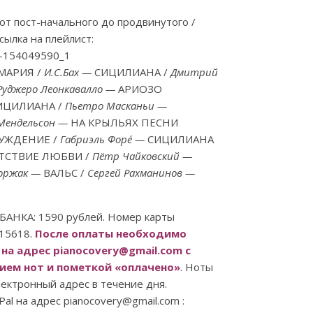
 от пост-начального до продвинутого /
сылка на плейлист:
st/-154049590_1
МАРИЯ /
И.С.Бах —
СИЦИЛИАНА /
Дмитрий
Руджеро Леонкавалло —
АРИОЗО
ИЦИЛИАНА /
Пьетро Масканьи —
 Мендельсон —
НА КРЫЛЬЯХ ПЕСНИ
УЖДЕНИЕ /
Габриэль Форé —
СИЦИЛИАНА
ТСТВИЕ ЛЮБВИ /
Пётр Чайковский —
оржак —
ВАЛЬС /
Сергей Рахманинов —
АНКА: 1590 рублей. Номер карты
15618.
После оплаты необходимо
на адрес pianocovery@gmail.com с
ием нот и пометкой «оплачено»
. Ноты
лектронный адрес в течение дня.
al на адрес pianocovery@gmail.com :