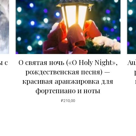
ы с
О святая ночь («O Holy Night»,
Au
рождественская песня) —
красивая аранжировка для
фортепиано и ноты
₽
210,00