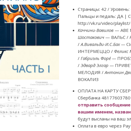
Страницы: 42 / Уровень:
Пальцы и педаль: ДА | С
http://vk.ru/video/playli
Каччини-Вавилов
— АВЕ 
Шостакович
— ВАЛЬС /
/
А.Вивальди-И.С.Бах —
С
ИНТЕРМЕЦЦО /
Феликс
/
Габриэль Форé —
ПРОБ
/
Эдвард Элгар —
ПРИВЕ
МЕЛОДИЯ /
Антонин Дв
ВОКАЛИЗ
ОПЛАТА НА КАРТУ СБЕРБ
Сбербанка 48177603780
отправить сообщение 
вашим именем, назван
будут высланы на ваш э
Оплата в евро через PayP