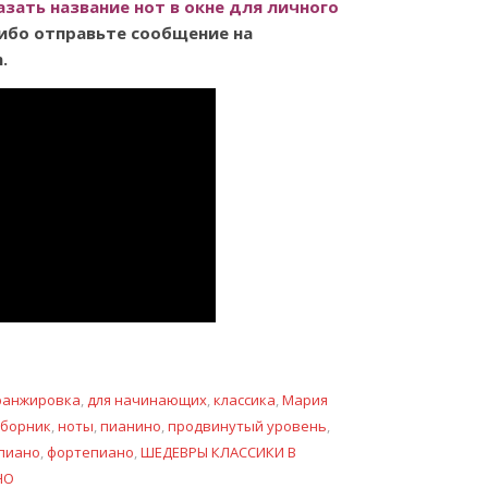
азать название нот в окне для личного
ибо отправьте сообщение на
.
ранжировка
,
для начинающих
,
классика
,
Мария
сборник
,
ноты
,
пианино
,
продвинутый уровень
,
пиано
,
фортепиано
,
ШЕДЕВРЫ КЛАССИКИ В
НО