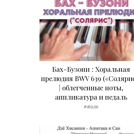
Бах-Бузони : Хоральная
прелюдия BWV 639 («Соляри
| облегченные ноты,
аппликатура и педаль
₽
450,00