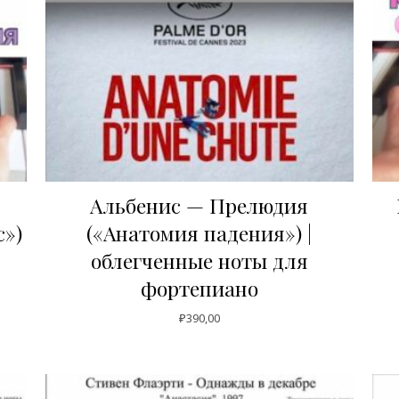
Альбенис — Прелюдия
с»)
(«Анатомия падения») |
облегченные ноты для
фортепиано
₽
390,00