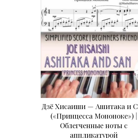
Дзё Хисаиши — Ашитака и 
(«Принцесса Мононоке») |
Облегченные ноты с
аппликатурой