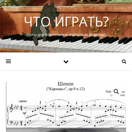
ЧТО ИГРАТЬ?
Ноты для фортепиано взрослым (и детям)