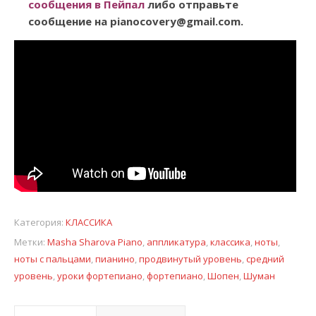
сообщения в Пейпал
либо отправьте
сообщение на pianocovery@gmail.com.
Категория:
КЛАССИКА
Метки:
Masha Sharova Piano
,
аппликатура
,
классика
,
ноты
,
ноты с пальцами
,
пианино
,
продвинутый уровень
,
средний
уровень
,
уроки фортепиано
,
фортепиано
,
Шопен
,
Шуман