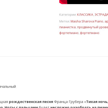
Категории:
КЛАССИКА
,
ЭСТРАД
Метки:
Masha Sharova Piano
,
а
пианистка
,
продвинутый уров
фортепиано
,
фортепиано
начальный
ецкая
рождественская песня
Франца Грубера «
Тихая ночь
но
.
Ноты с пальцами
будет
несложно разобрать на пиан