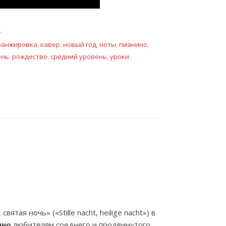
А
ранжировка
,
кавер
,
новый год
,
ноты
,
пианино
,
ень
,
рождество
,
средний уровень
,
уроки
, святая ночь» («Stille nacht, heilige nacht») в
ино
любителям среднего и продвинутого