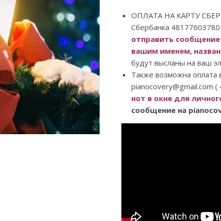
ОПЛАТА НА КАРТУ СБЕРБ
Сбербанка 48177603780
отправить сообщение 
вашим именем, назван
будут высланы на ваш э
Также возможна оплата в
pianocovery@gmail.com ( 
нот в окне для лично
сообщение на pianoco