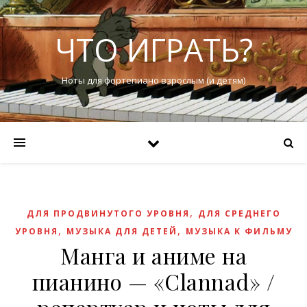
ЧТО ИГРАТЬ?
Ноты для фортепиано взрослым (и детям)
,
ДЛЯ ПРОДВИНУТОГО УРОВНЯ
ДЛЯ СРЕДНЕГО
,
,
УРОВНЯ
МУЗЫКА ДЛЯ ДЕТЕЙ
МУЗЫКА К ФИЛЬМУ
Манга и аниме на
пианино — «Clannad» /