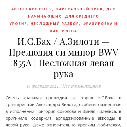
,
,
АВТОРСКИЕ НОТЫ
ВИРТУАЛЬНЫЙ УРОК
ДЛЯ
,
НАЧИНАЮЩИХ
ДЛЯ СРЕДНЕГО
,
,
УРОВНЯ
НЕСЛОЖНЫЙ РАЗБОР
ФРАЗИРОВКА И
КАНТИЛЕНА
И.С.Бах / А.Зилоти —
Прелюдия си минор BWV
855A | Несложная левая
рука
19 февраля 2024
/
Нет комментариев
Очень красивая прелюдия на хорал И.С.Баха в
транскрипции Александра Зилоти, особенно известная
в исполнении Григория Соколова и Эмиля Гилельса, в
оригинале содержит арпеджированные аккорды в
левой руке. Даже относительно крепким любителям,