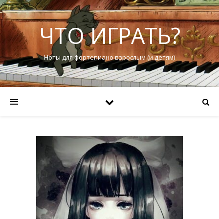
ЧТО ИГРАТЬ?
Ноты для фортепиано взрослым (и детям)