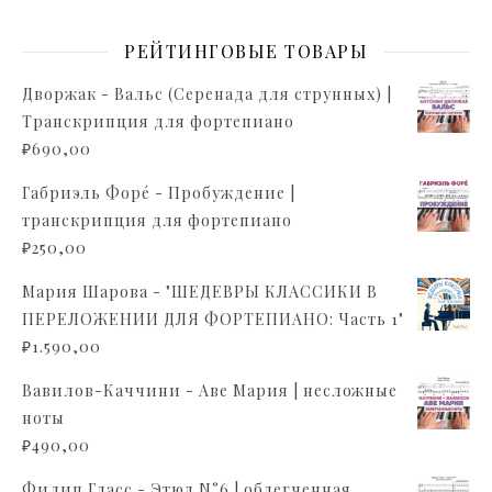
РЕЙТИНГОВЫЕ ТОВАРЫ
Дворжак - Вальс (Серенада для струнных) |
Транскрипция для фортепиано
₽
690,00
Габриэль Форé - Пробуждение |
транскрипция для фортепиано
₽
250,00
Мария Шарова - "ШЕДЕВРЫ КЛАССИКИ В
ПЕРЕЛОЖЕНИИ ДЛЯ ФОРТЕПИАНО: Часть 1"
₽
1.590,00
Вавилов-Каччини - Аве Мария | несложные
ноты
₽
490,00
Филип Гласс - Этюд N°6 | облегченная