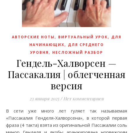
,
,
АВТОРСКИЕ НОТЫ
ВИРТУАЛЬНЫЙ УРОК
ДЛЯ
,
НАЧИНАЮЩИХ
ДЛЯ СРЕДНЕГО
,
УРОВНЯ
НЕСЛОЖНЫЙ РАЗБОР
Гендель-Халворсен —
Пассакалия | облегченная
версия
23 января 2025
/
Нет комментариев
В сети уже много лет гуляет так называемая
«Пассакалия Генделя-Халворсена», в которой первая
фраза (4 такта) взята из оригинальной Пассакалии соль
минор Генделя и якобы аранжирована норвежским