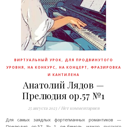
,
ВИРТУАЛЬНЫЙ УРОК
ДЛЯ ПРОДВИНУТОГО
,
,
,
УРОВНЯ
НА КОНКУРС
НА КОНЦЕРТ
ФРАЗИРОВКА
И КАНТИЛЕНА
Анатолий Лядов —
Прелюдия op.57 №1
25 августа 2023
/
Нет комментариев
Для самых заядлых фортепианных романтиков —
Прелюдия op.57 №1 ре-бемоль мажор русского