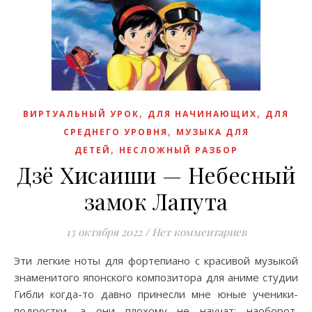
,
,
ВИРТУАЛЬНЫЙ УРОК
ДЛЯ НАЧИНАЮЩИХ
ДЛЯ
,
СРЕДНЕГО УРОВНЯ
МУЗЫКА ДЛЯ
,
ДЕТЕЙ
НЕСЛОЖНЫЙ РАЗБОР
Дзё Хисаиши — Небесный
замок Лапута
13 октября 2022
/
Нет комментариев
Эти легкие ноты для фортепиано с красивой музыкой
знаменитого японского композитора для аниме студии
Гибли когда-то давно принесли мне юные ученики-
подростки, а они плохому не научат; наоборот,