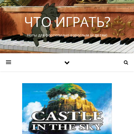
ЧТО ИГРАТЬ?
Ноты для фортепиано взрослым (и детям)