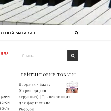
ОТНЫЙ МАГАЗИН
,
ДЛЯ
РЕЙТИНГОВЫЕ ТОВАРЫ
Дворжак - Вальс
(Серенада для
грани
струнных) | Транскрипция
зской
для фортепиано
есиль
₽
690,00