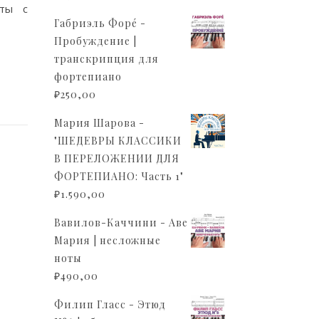
оты с
Габриэль Форé -
Пробуждение |
транскрипция для
фортепиано
₽
250,00
Мария Шарова -
"ШЕДЕВРЫ КЛАССИКИ
В ПЕРЕЛОЖЕНИИ ДЛЯ
ФОРТЕПИАНО: Часть 1"
₽
1.590,00
Вавилов-Каччини - Аве
Мария | несложные
ноты
₽
490,00
Филип Гласс - Этюд