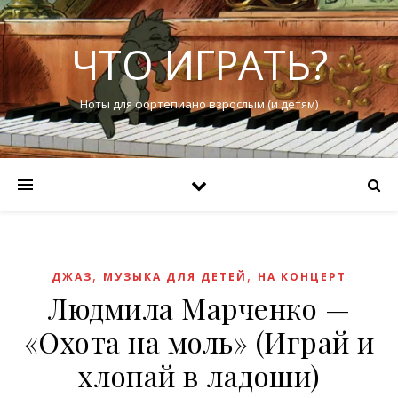
ЧТО ИГРАТЬ?
Ноты для фортепиано взрослым (и детям)
,
,
ДЖАЗ
МУЗЫКА ДЛЯ ДЕТЕЙ
НА КОНЦЕРТ
Людмила Марченко —
«Охота на моль» (Играй и
хлопай в ладоши)