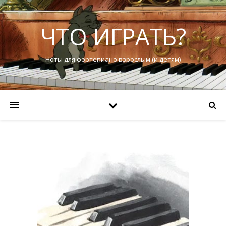
ЧТО ИГРАТЬ?
Ноты для фортепиано взрослым (и детям)