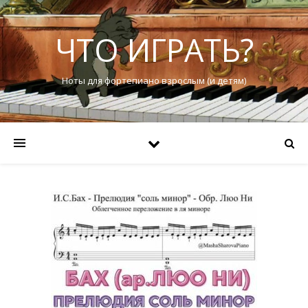
ЧТО ИГРАТЬ?
Ноты для фортепиано взрослым (и детям)