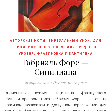
,
,
АВТОРСКИЕ НОТЫ
ВИРТУАЛЬНЫЙ УРОК
ДЛЯ
,
ПРОДВИНУТОГО УРОВНЯ
ДЛЯ СРЕДНЕГО
,
УРОВНЯ
ФРАЗИРОВКА И КАНТИЛЕНА
Габриэль Форе —
Сицилиана
27 апреля 2021
/
Нет комментариев
Знаменитая нежная Сицилиана французского
композитора романтика Габриэля Форе — в очень
красивом, несложном и доступном переложении для
сольного фортепиано, для домашнего и салонного