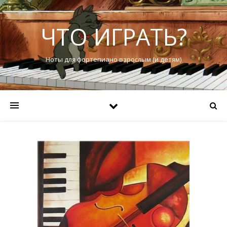
ЧТО ИГРАТЬ?
Ноты для фортепиано взрослым (и детям)