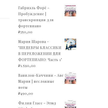
Габриэль Форé -
Пробуждение |
транскрипция для
фортепиано
₽
250,00
Мария Шарова -
"ШЕДЕВРЫ КЛАССИКИ
В ПЕРЕЛОЖЕНИИ ДЛЯ
ФОРТЕПИАНО: Часть 1"
₽
1.590,00
Вавилов-Каччини - Аве
Мария | несложные
ноты
₽
490,00
Филип Гласс - Этюд