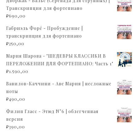
Дворжак - Вальс (Серенада для струнных) |
Транскрипция для фортепиано
₽
690,00
Габриэль Форé - Пробуждение |
транскрипция для фортепиано
₽
250,00
Мария Шарова - "ШЕДЕВРЫ КЛАССИКИ В
ПЕРЕЛОЖЕНИИ ДЛЯ ФОРТЕПИАНО: Часть 1"
₽
1.590,00
Вавилов-Каччини - Аве Мария | несложные
ноты
₽
490,00
Филип Гласс - Этюд N°6 | облегченная
версия
₽
390,00