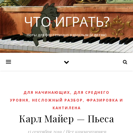
ЧТО ИГРАТЬ?
Ноты для фортепиано взрослым (и детям)
,
ДЛЯ НАЧИНАЮЩИХ
ДЛЯ СРЕДНЕГО
,
,
УРОВНЯ
НЕСЛОЖНЫЙ РАЗБОР
ФРАЗИРОВКА И
КАНТИЛЕНА
Карл Майер — Пьеса
15 сентября 2019
/
Нет комментариев