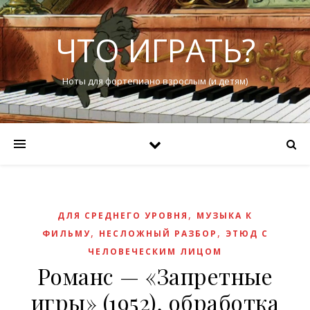
ЧТО ИГРАТЬ?
Ноты для фортепиано взрослым (и детям)
,
ДЛЯ СРЕДНЕГО УРОВНЯ
МУЗЫКА К
,
,
ФИЛЬМУ
НЕСЛОЖНЫЙ РАЗБОР
ЭТЮД С
ЧЕЛОВЕЧЕСКИМ ЛИЦОМ
Романс — «Запретные
игры» (1952), обработка