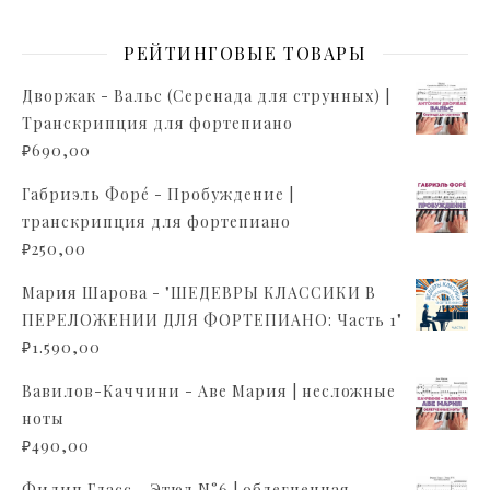
РЕЙТИНГОВЫЕ ТОВАРЫ
Дворжак - Вальс (Серенада для струнных) |
Транскрипция для фортепиано
₽
690,00
Габриэль Форé - Пробуждение |
транскрипция для фортепиано
₽
250,00
Мария Шарова - "ШЕДЕВРЫ КЛАССИКИ В
ПЕРЕЛОЖЕНИИ ДЛЯ ФОРТЕПИАНО: Часть 1"
₽
1.590,00
Вавилов-Каччини - Аве Мария | несложные
ноты
₽
490,00
Филип Гласс - Этюд N°6 | облегченная