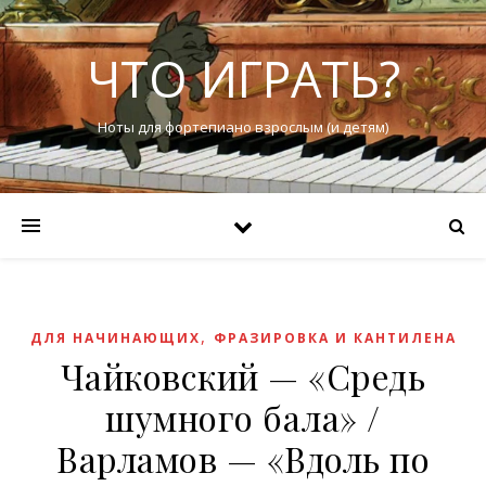
ЧТО ИГРАТЬ?
Ноты для фортепиано взрослым (и детям)
,
ДЛЯ НАЧИНАЮЩИХ
ФРАЗИРОВКА И КАНТИЛЕНА
Чайковский — «Средь
шумного бала» /
Варламов — «Вдоль по