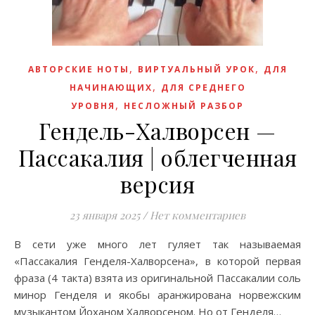
,
,
АВТОРСКИЕ НОТЫ
ВИРТУАЛЬНЫЙ УРОК
ДЛЯ
,
НАЧИНАЮЩИХ
ДЛЯ СРЕДНЕГО
,
УРОВНЯ
НЕСЛОЖНЫЙ РАЗБОР
Гендель-Халворсен —
Пассакалия | облегченная
версия
23 января 2025
/
Нет комментариев
В сети уже много лет гуляет так называемая
«Пассакалия Генделя-Халворсена», в которой первая
фраза (4 такта) взята из оригинальной Пассакалии соль
минор Генделя и якобы аранжирована норвежским
музыкантом Йоханом Халворсеном. Но от Генделя…