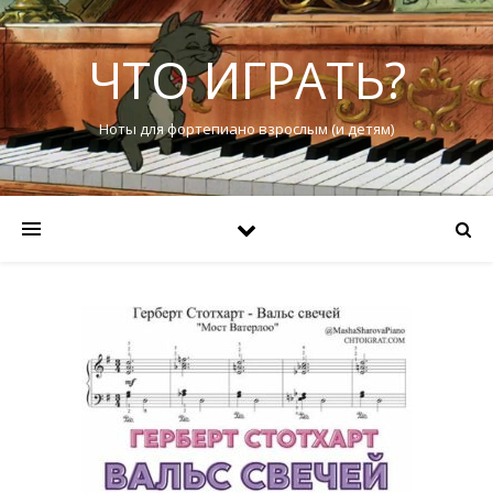
ЧТО ИГРАТЬ?
Ноты для фортепиано взрослым (и детям)