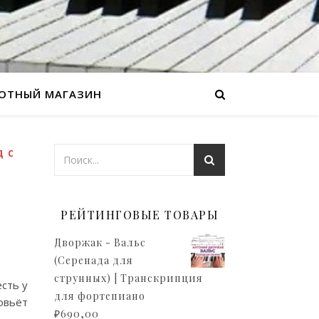
ОТНЫЙ МАГАЗИН
Д С
РЕЙТИНГОВЫЕ ТОВАРЫ
Дворжак - Вальс
(Серенада для
струнных) | Транскрипция
сть у
для фортепиано
овьёт
₽
690,00