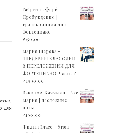
Габриэль Форé -
Пробуждение |
транскрипция для
фортепиано
₽
250,00
Мария Шарова -
"ШЕДЕВРЫ КЛАССИКИ
В ПЕРЕЛОЖЕНИИ ДЛЯ
ФОРТЕПИАНО: Часть 1"
₽
1.590,00
Вавилов-Каччини - Аве
Мария | несложные
ссии,
о для
ноты
₽
490,00
Филип Гласс - Этюд