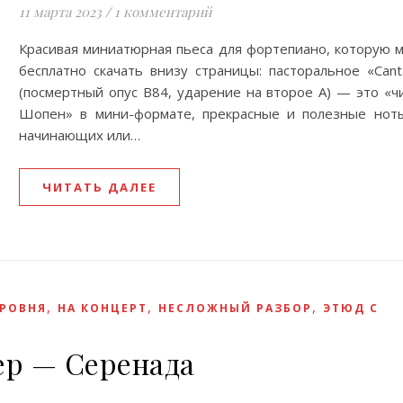
11 марта 2023
/
1 комментарий
Красивая миниатюрная пьеса для фортепиано, которую 
бесплатно скачать внизу страницы: пасторальное «Canta
(посмертный опус B84, ударение на второе А) — это «ч
Шопен» в мини-формате, прекрасные и полезные нот
начинающих или…
ЧИТАТЬ ДАЛЕЕ
,
,
,
УРОВНЯ
НА КОНЦЕРТ
НЕСЛОЖНЫЙ РАЗБОР
ЭТЮД С
р — Серенада