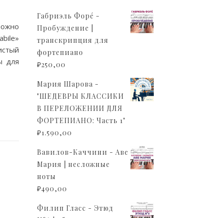
Габриэль Форé -
можно
Пробуждение |
bile»
транскрипция для
истый
фортепиано
ы для
₽
250,00
Мария Шарова -
"ШЕДЕВРЫ КЛАССИКИ
В ПЕРЕЛОЖЕНИИ ДЛЯ
ФОРТЕПИАНО: Часть 1"
₽
1.590,00
Вавилов-Каччини - Аве
Мария | несложные
ноты
₽
490,00
Филип Гласс - Этюд