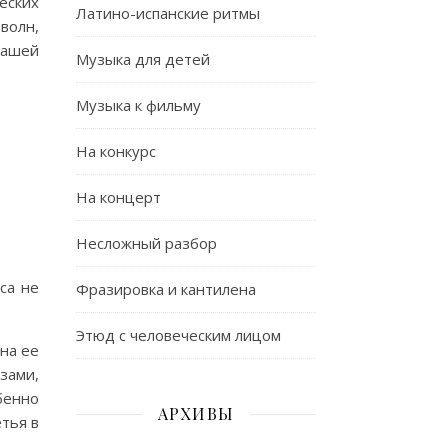
еских
Латино-испанские ритмы
волн,
нашей
Музыка для детей
Музыка к фильму
На конкурс
На концерт
Несложный разбор
са не
Фразировка и кантилена
Этюд с человеческим лицом
дна ее
зами,
бенно
АРХИВЫ
етья в