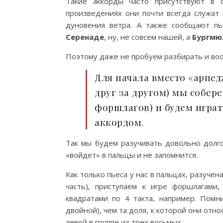
Такие аккорды часто присутствуют в с
произведениях они почти всегда служа
дуновения ветра. А также сообщают пь
Серенаде
, ну, не совсем нашей, а
Бургмю
Поэтому даже не пробуем разбирать и воо
Для начала вместо «арпед
друг за другом) мы собер
форшлагов) и будем играт
аккордом.
Так мы будем разучивать довольно долго
«войдет» в пальцы и не запомнится.
Как только пьеса у нас в пальцах, разуче
часть), приступаем к игре форшлагами,
квадратами по 4 такта, например. Помн
двойной), чем та доля, к которой они отно
левой в группе из трех восьмых.