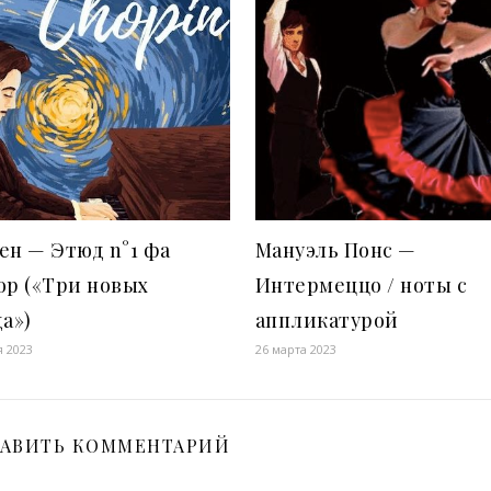
н — Этюд n°1 фа
Мануэль Понс —
ор («Три новых
Интермеццо / ноты с
а»)
аппликатурой
я 2023
26 марта 2023
АВИТЬ КОММЕНТАРИЙ