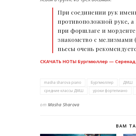
При соединении рук именн
противоположной руке, а
при форшлаге и морденте 
знакомство с мелизмами 
пьесы очень рекомендуетс
СКАЧАТЬ НОТЫ Бургмюллер — Серенад
masha sharova piano
Бургмюллер
ДМШ
средние классы ДМШ
уроки фортепиано
от
Masha Sharova
ВАМ Т