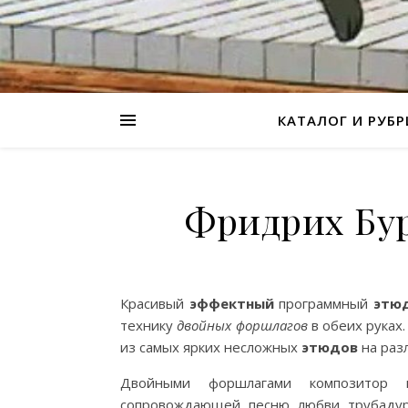
КАТАЛОГ И РУБ
Фридрих Бу
Красивый
эффектный
программный
этю
технику
двойных форшлагов
в обеих руках
из самых ярких несложных
этюдов
на раз
Двойными форшлагами композитор
сопровождающей песню любви трубадур