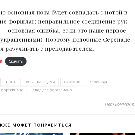
о основная нота будет совпадать с нотой в
 не форшлаг; неправильное соединение рук
— основная ошибка, если это наше первое
(украшениями). Поэтому подобные Серенаде
я разучивать с преподавателем.
а
Скачать
ноты
ноты с пальцами
пианино
серенада
фортепиано
этюд для фортепиано
Нет коммент
АКЖЕ МОЖЕТ ПОНРАВИТЬСЯ