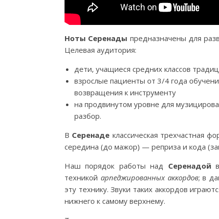
Ноты Серенады
предназначены для разв
Целевая аудитория:
дети, учащиеся средних классов трад
взрослые пациенты от 3/4 года обучени
возвращения к инструменту
на продвинутом уровне для музицирован
разбор.
В
Серенаде
классическая трехчастная фо
середина (до мажор) — реприза и кода (з
Наш порядок работы над
Серенадой
в
техникой
арпеджированных аккордов
; в д
эту технику. Звуки таких аккордов играют
нижнего к самому верхнему.