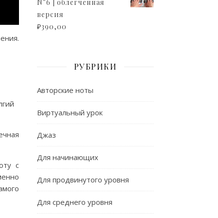
N°6 | облегченная
версия
₽
390,00
ения.
РУБРИКИ
Авторские ноты
лгий
Виртуальный урок
ечная
Джаз
Для начинающих
оту с
менно
Для продвинутого уровня
амого
Для среднего уровня