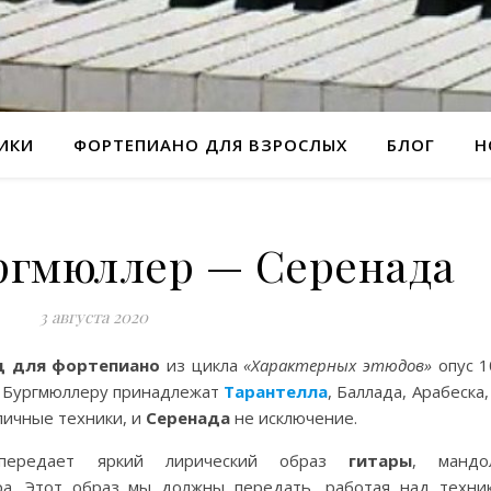
РИКИ
ФОРТЕПИАНО ДЛЯ ВЗРОСЛЫХ
БЛОГ
Н
ргмюллер — Серенада
3 августа 2020
д для фортепиано
из цикла
«Характерных этюдов»
опус 1
. Бургмюллеру принадлежат
Тарантелла
, Баллада, Арабеска
личные техники, и
Серенада
не исключение.
 передает яркий лирический образ
гитары
, мандо
а. Этот образ мы должны передать, работая над техни