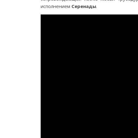
исполнением
Серенады
.