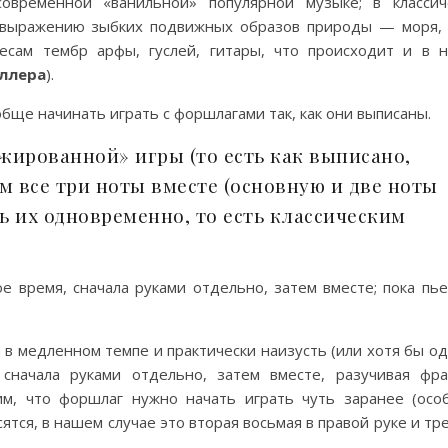
овременной «ванильной» популярной музыке; в классич
т выражению зыбких подвижных образов природы — моря, 
есам тембр арфы, гуслей, гитары, что происходит и в 
ллера
).
бще начинать играть с форшлагами так, как они выписаны.
жированной» игры (то есть как выписано,
ем все три ноты вместе (основную и две ноты
ь их одновременно, то есть классическим
е время, сначала руками отдельно, затем вместе; пока пье
на в медленном темпе и практически наизусть (или хотя бы о
 сначала руками отдельно, затем вместе, разучивая фра
им, что форшлаг нужно начать играть чуть заранее (осо
сятся, в нашем случае это вторая восьмая в правой руке и тр