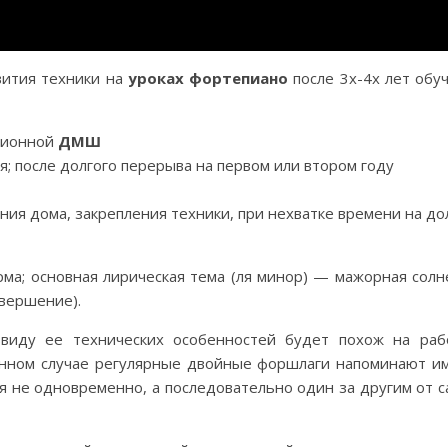
ития техники на
уроках фортепиано
после 3х-4х лет обуч
иционной
ДМШ
я; после долгого перерыва на первом или втором году
ия дома, закрепления техники, при нехватке времени на до
рма; основная лирическая тема (ля минор) — мажорная солн
авершение).
виду ее технических особенностей будет похож на раб
анном случае регулярные двойные форшлаги напоминают и
ся не одновременно, а последовательно один за другим от с