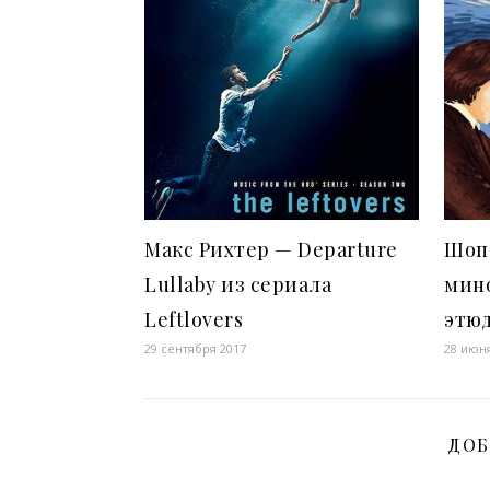
Макс Рихтер — Departure
Шопе
Lullaby из сериала
мин
Leftlovers
этюд
29 сентября 2017
28 июн
ДОБ