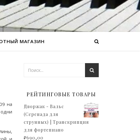
ОТНЫЙ МАГАЗИН
РЕЙТИНГОВЫЕ ТОВАРЫ
09 на
Дворжак - Вальс
, одни
(Серенада для
струнных) | Транскрипция
для фортепиано
лины,
₽
690,00
кой и