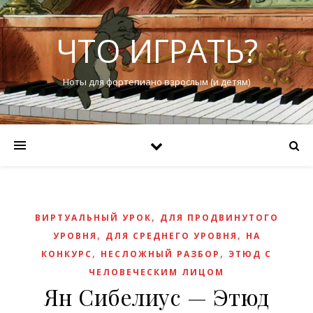
ЧТО ИГРАТЬ?
Ноты для фортепиано взрослым (и детям)
,
ВИРТУАЛЬНЫЙ УРОК
ДЛЯ ПРОДВИНУТОГО
,
,
УРОВНЯ
ДЛЯ СРЕДНЕГО УРОВНЯ
НА
,
,
КОНКУРС
НЕСЛОЖНЫЙ РАЗБОР
ЭТЮД С
ЧЕЛОВЕЧЕСКИМ ЛИЦОМ
Ян Сибелиус — Этюд