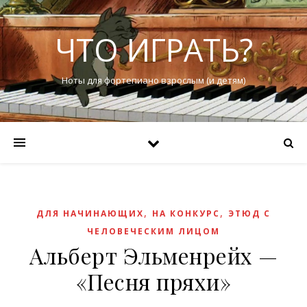
ЧТО ИГРАТЬ?
Ноты для фортепиано взрослым (и детям)
,
,
ДЛЯ НАЧИНАЮЩИХ
НА КОНКУРС
ЭТЮД С
ЧЕЛОВЕЧЕСКИМ ЛИЦОМ
Альберт Эльменрейх —
«Песня пряхи»