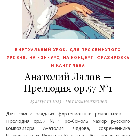
,
ВИРТУАЛЬНЫЙ УРОК
ДЛЯ ПРОДВИНУТОГО
,
,
,
УРОВНЯ
НА КОНКУРС
НА КОНЦЕРТ
ФРАЗИРОВКА
И КАНТИЛЕНА
Анатолий Лядов —
Прелюдия op.57 №1
25 августа 2023
/
Нет комментариев
Для самых заядлых фортепианных романтиков —
Прелюдия op.57 №1 ре-бемоль мажор русского
композитора Анатолия Лядова, современника
Чайковского и Римского-Корсакова. Эта чрезвычайно