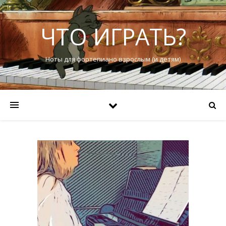
ЧТО ИГРАТЬ?
Ноты для фортепиано взрослым (и детям)