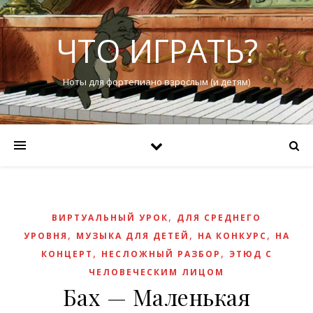
ЧТО ИГРАТЬ?
Ноты для фортепиано взрослым (и детям)
,
ВИРТУАЛЬНЫЙ УРОК
ДЛЯ СРЕДНЕГО
,
,
,
УРОВНЯ
МУЗЫКА ДЛЯ ДЕТЕЙ
НА КОНКУРС
НА
,
,
КОНЦЕРТ
НЕСЛОЖНЫЙ РАЗБОР
ЭТЮД С
ЧЕЛОВЕЧЕСКИМ ЛИЦОМ
Бах — Маленькая