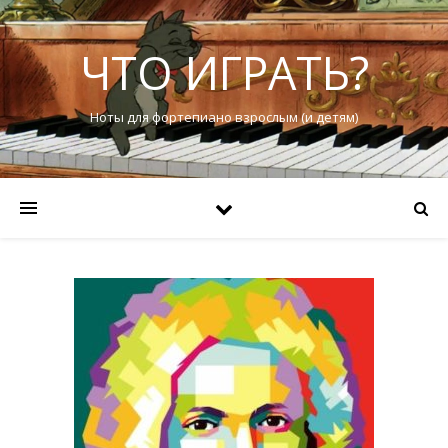
ЧТО ИГРАТЬ?
Ноты для фортепиано взрослым (и детям)