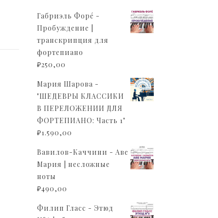
Габриэль Форé -
Пробуждение |
транскрипция для
фортепиано
₽
250,00
Мария Шарова -
"ШЕДЕВРЫ КЛАССИКИ
В ПЕРЕЛОЖЕНИИ ДЛЯ
ФОРТЕПИАНО: Часть 1"
₽
1.590,00
Вавилов-Каччини - Аве
Мария | несложные
ноты
₽
490,00
Филип Гласс - Этюд