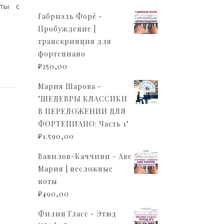
оты с
Габриэль Форé -
Пробуждение |
транскрипция для
фортепиано
₽
250,00
Мария Шарова -
"ШЕДЕВРЫ КЛАССИКИ
В ПЕРЕЛОЖЕНИИ ДЛЯ
ФОРТЕПИАНО: Часть 1"
₽
1.590,00
Вавилов-Каччини - Аве
Мария | несложные
ноты
₽
490,00
Филип Гласс - Этюд