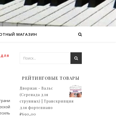
ОТНЫЙ МАГАЗИН
,
ДЛЯ
РЕЙТИНГОВЫЕ ТОВАРЫ
Дворжак - Вальс
(Серенада для
грани
струнных) | Транскрипция
зской
для фортепиано
есиль
₽
690,00