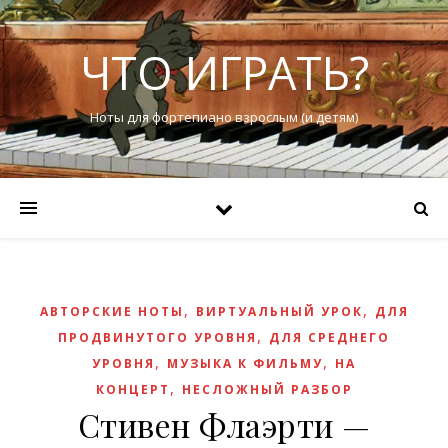
ЧТО ИГРАТЬ?
Ноты для фортепиано взрослым (и детям)
,
,
АВТОРСКИЕ НОТЫ
ВИРТУАЛЬНЫЙ УРОК
ДЛЯ
,
ПРОДВИНУТОГО УРОВНЯ
ДЛЯ СРЕДНЕГО
,
,
УРОВНЯ
МУЗЫКА К ФИЛЬМУ
НА
,
КОНЦЕРТ
НЕСЛОЖНЫЙ РАЗБОР
Стивен Флаэрти —