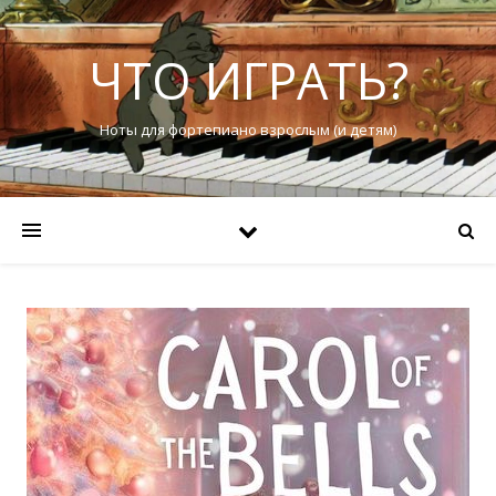
ЧТО ИГРАТЬ?
Ноты для фортепиано взрослым (и детям)