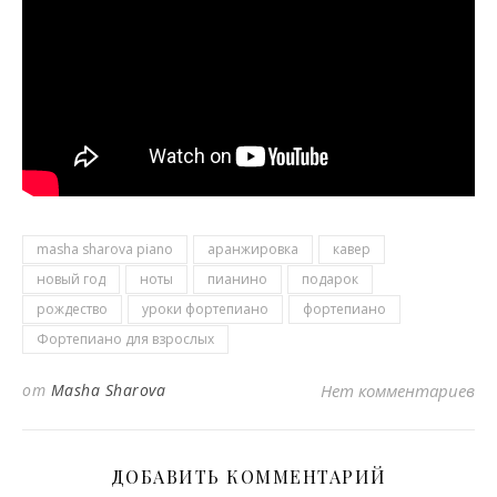
masha sharova piano
аранжировка
кавер
новый год
ноты
пианино
подарок
рождество
уроки фортепиано
фортепиано
Фортепиано для взрослых
от
Masha Sharova
Нет комментариев
ДОБАВИТЬ КОММЕНТАРИЙ