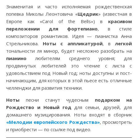
Знаменитая и часто исполняемая рождественская
попевка Миколы Леонтовича «
Щедрик
» (известная в
Европе как «Carol of the Bells») в
красивом
переложении для фортепиано
, в стиле
композиторов романтиков. Идея — пианистка Анна
Стрельникова.
Ноты с аппликатурой
, в
легкой
тональности ля минор, будет несложно разобрать на
пианино
любителям среднего уровня; для
продвинутых любителей это чтение с листа с
удовольствием под Новый год; ноты доступны и пост-
начинающим, для которых в этой пьесе есть отличные
челленджи для развития техники.
Ноты
песни станут чудесным
подарком на
Рождество и Новый год
для семьи, друзей, для
домашнего музицирования.
Ноты входят в сборник
«Мелодии европейского Рождества»
, просмотреть
и приобрести — по ссылке под видео.