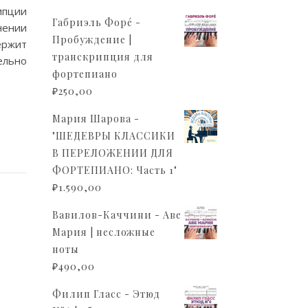
ипции
Габриэль Форé -
нении
Пробуждение |
ержит
транскрипция для
ельно
фортепиано
₽
250,00
Мария Шарова -
"ШЕДЕВРЫ КЛАССИКИ
В ПЕРЕЛОЖЕНИИ ДЛЯ
ФОРТЕПИАНО: Часть 1"
₽
1.590,00
Вавилов-Каччини - Аве
Мария | несложные
ноты
₽
490,00
Филип Гласс - Этюд