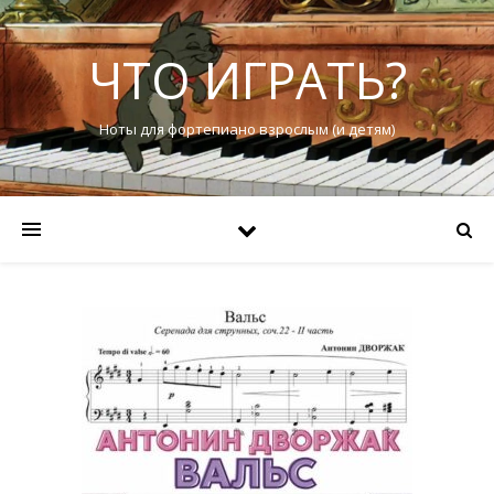
ЧТО ИГРАТЬ?
Ноты для фортепиано взрослым (и детям)