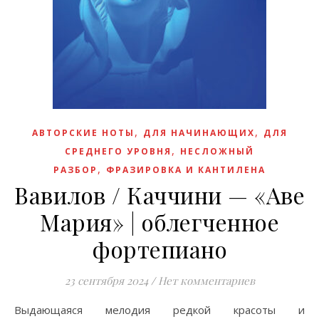
,
,
АВТОРСКИЕ НОТЫ
ДЛЯ НАЧИНАЮЩИХ
ДЛЯ
,
СРЕДНЕГО УРОВНЯ
НЕСЛОЖНЫЙ
,
РАЗБОР
ФРАЗИРОВКА И КАНТИЛЕНА
Вавилов / Каччини — «Аве
Мария» | облeгченное
фортепиано
23 сентября 2024
/
Нет комментариев
Выдающаяся мелодия редкой красоты и