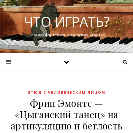
ЧТО ИГРАТЬ?
Ноты для фортепиано взрослым (и детям)
ЭТЮД С ЧЕЛОВЕЧЕСКИМ ЛИЦОМ
Фриц Эмонтс —
«Цыганский танец» на
артикуляцию и беглость