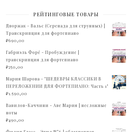
РЕЙТИНГОВЫЕ ТОВАРЫ
Дворжак - Вальс (Серенада для струнных) |
Транскрипция для фортепиано
₽
690,00
Габриэль Форé - Пробуждение |
транскрипция для фортепиано
₽
250,00
Мария Шарова - "ШЕДЕВРЫ КЛАССИКИ В
ПЕРЕЛОЖЕНИИ ДЛЯ ФОРТЕПИАНО: Часть 1"
₽
1.590,00
Вавилов-Каччини - Аве Мария | несложные
ноты
₽
490,00
Филип Гласс - Этюд N°6 | облегченная