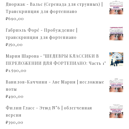
Дворжак - Вальс (Серенада для струнных) |
Транскрипция для фортепиано
₽
690,00
Габриэль Форé - Пробуждение |
транскрипция для фортепиано
₽
250,00
Мария Шарова - "ШЕДЕВРЫ КЛАССИКИ В
ПЕРЕЛОЖЕНИИ ДЛЯ ФОРТЕПИАНО: Часть 1"
₽
1.590,00
Вавилов-Каччини - Аве Мария | несложные
ноты
₽
490,00
Филип Гласс - Этюд N°6 | облегченная
версия
₽
390,00