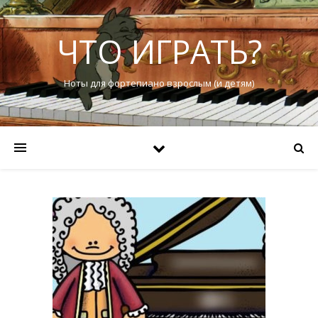
ЧТО ИГРАТЬ?
Ноты для фортепиано взрослым (и детям)