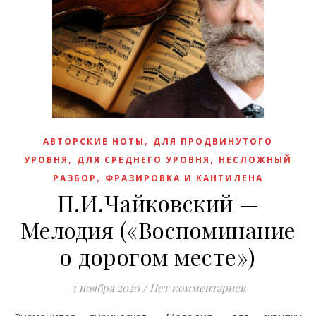
,
АВТОРСКИЕ НОТЫ
ДЛЯ ПРОДВИНУТОГО
,
,
УРОВНЯ
ДЛЯ СРЕДНЕГО УРОВНЯ
НЕСЛОЖНЫЙ
,
РАЗБОР
ФРАЗИРОВКА И КАНТИЛЕНА
П.И.Чайковский —
Мелодия («Воспоминание
о дорогом месте»)
3 ноября 2020
/
Нет комментариев