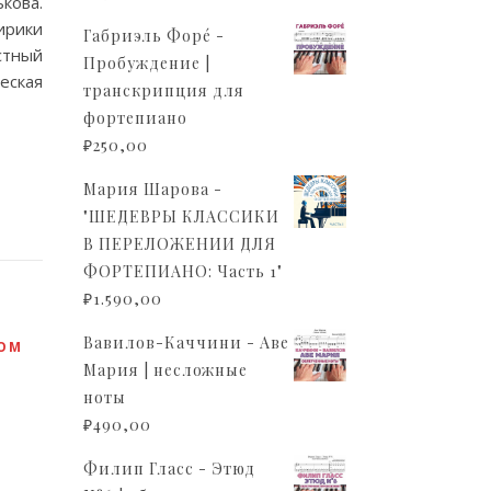
кова.
ирики
Габриэль Форé -
стный
Пробуждение |
еская
транскрипция для
фортепиано
₽
250,00
Мария Шарова -
"ШЕДЕВРЫ КЛАССИКИ
В ПЕРЕЛОЖЕНИИ ДЛЯ
ФОРТЕПИАНО: Часть 1"
₽
1.590,00
Вавилов-Каччини - Аве
ЦОМ
Мария | несложные
ноты
₽
490,00
Филип Гласс - Этюд