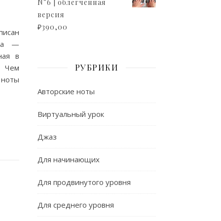
N°6 | облегченная
версия
₽
390,00
писан
юда —
ная в
РУБРИКИ
 Чем
 ноты
Авторские ноты
Виртуальный урок
Джаз
Для начинающих
Для продвинутого уровня
Для среднего уровня