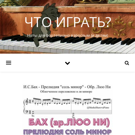
ЧТО ИГРАТЬ?
Ноты для фортепиано взрослым (и детям)