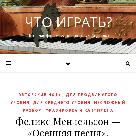
ЧТО ИГРАТЬ?
Ноты для фортепиано взрослым (и детям)
,
АВТОРСКИЕ НОТЫ
ДЛЯ ПРОДВИНУТОГО
,
,
УРОВНЯ
ДЛЯ СРЕДНЕГО УРОВНЯ
НЕСЛОЖНЫЙ
,
РАЗБОР
ФРАЗИРОВКА И КАНТИЛЕНА
Феликс Мендельсон —
«Осенняя песня»,